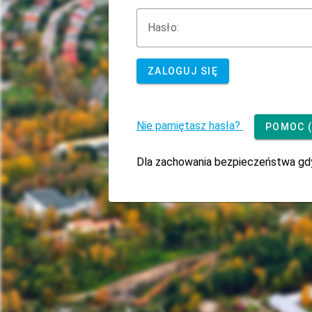
H
asło:
ZALOGUJ SIĘ
Nie pamiętasz hasła?
POMOC (
Dla zachowania bezpieczeństwa gdy