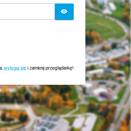
TOGGLE PASSW
a,
wyloguj się
i zamknij przeglądarkę!