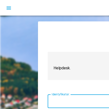
menu
Helpdesk.
I
dentyfikator: